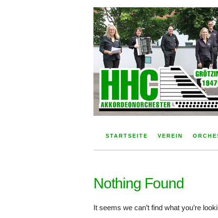
Skip
to
content
Der Akkordeonverein im Aichtal
HHC Akkordeonorche
STARTSEITE
VEREIN
ORCHE
Nothing Found
It seems we can’t find what you’re look