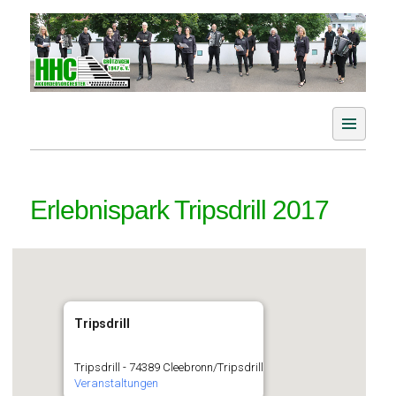
Skip
to
content
Der Akkordeonverein im Aichtal
HHC Akkordeonorchester
Grötzingen e. V.
Erlebnispark Tripsdrill 2017
Tripsdrill
Tripsdrill - 74389 Cleebronn/Tripsdrill
Veranstaltungen