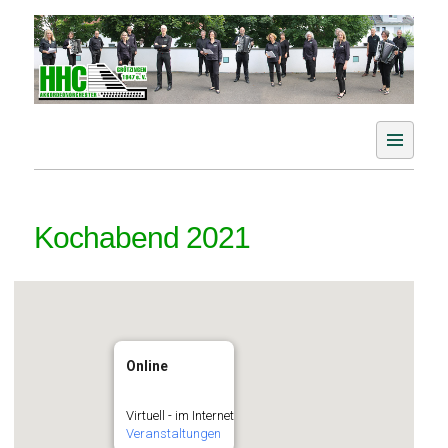
Skip
to
content
Der Akkordeonverein im Aichtal
HHC Akkordeonorchester
Grötzingen e. V.
Kochabend 2021
Online
Virtuell - im Internet
Veranstaltungen