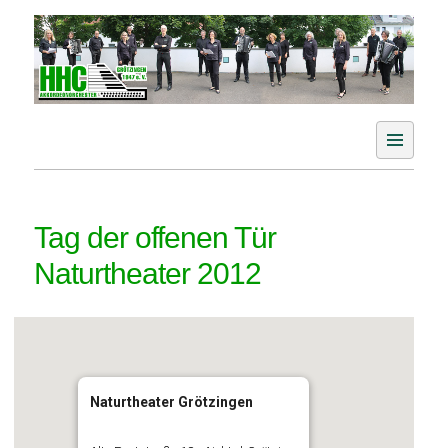
Skip
to
content
Der Akkordeonverein im Aichtal
HHC Akkordeonorchester
Grötzingen e. V.
Tag der offenen Tür
Naturtheater 2012
Naturtheater Grötzingen