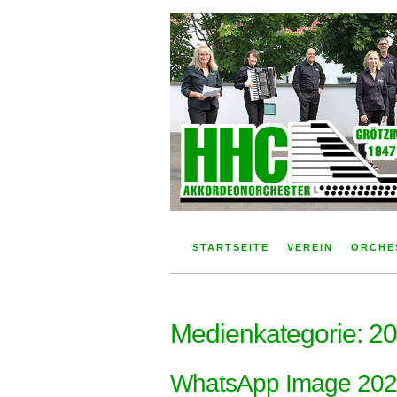
Skip
to
content
Der Akkordeonverein im Aichtal
HHC Akkordeonorche
STARTSEITE
VEREIN
ORCHE
Medienkategorie:
20
WhatsApp Image 2022-