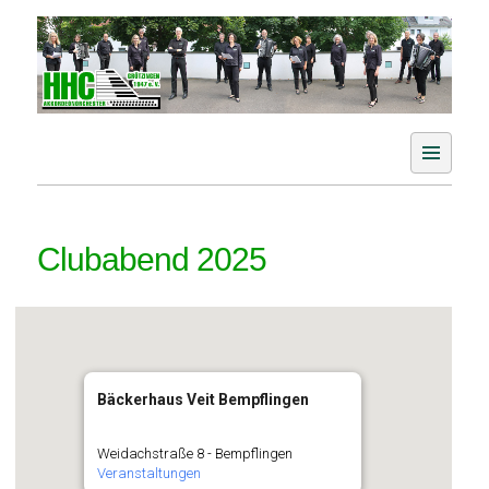
Skip
to
content
Der Akkordeonverein im Aichtal
HHC Akkordeonorchester
Grötzingen e. V.
Clubabend 2025
Bäckerhaus Veit Bempflingen
Weidachstraße 8 - Bempflingen
Veranstaltungen