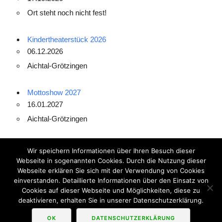
Ort steht noch nicht fest!
Kindertheaterstück 2026
06.12.2026
Aichtal-Grötzingen
Mottoshow 2027
16.01.2027
Aichtal-Grötzingen
Folge uns auf
Wir speichern Informationen über Ihren Besuch dieser
Webseite in sogenannten Cookies. Durch die Nutzung dieser
Webseite erklären Sie sich mit der Verwendung von Cookies
einverstanden. Detaillierte Informationen über den Einsatz von
Cookies auf dieser Webseite und Möglichkeiten, diese zu
deaktivieren, erhalten Sie in unserer Datenschutzerklärung.
Proudly powered by WordPress
|
Theme: Underskeleton
by
getunderskeleton.com
.
OK
DATENSCHUTZERKLÄRUNG