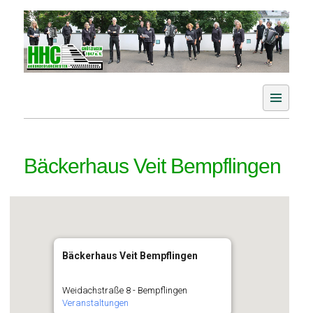
Skip
to
content
Der Akkordeonverein im Aichtal
HHC Akkordeonorchester
Grötzingen e. V.
Bäckerhaus Veit Bempflingen
Bäckerhaus Veit Bempflingen
Weidachstraße 8 - Bempflingen
Veranstaltungen