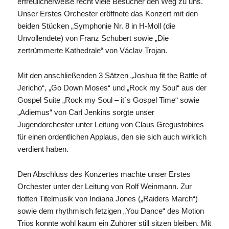
erfreulicherweise recht viele Besucher den Weg zu uns.
Unser Erstes Orchester eröffnete das Konzert mit den
beiden Stücken „Symphonie Nr. 8 in H-Moll (die
Unvollendete) von Franz Schubert sowie „Die
zertrümmerte Kathedrale“ von Václav Trojan.
Mit den anschließenden 3 Sätzen „Joshua fit the Battle of
Jericho“, „Go Down Moses“ und „Rock my Soul“ aus der
Gospel Suite „Rock my Soul – it`s Gospel Time“ sowie
„Adiemus“ von Carl Jenkins sorgte unser
Jugendorchester unter Leitung von Claus Gregustobires
für einen ordentlichen Applaus, den sie sich auch wirklich
verdient haben.
Den Abschluss des Konzertes machte unser Erstes
Orchester unter der Leitung von Rolf Weinmann. Zur
flotten Titelmusik von Indiana Jones („Raiders March“)
sowie dem rhythmisch fetzigen „You Dance“ des Motion
Trios konnte wohl kaum ein Zuhörer still sitzen bleiben. Mit