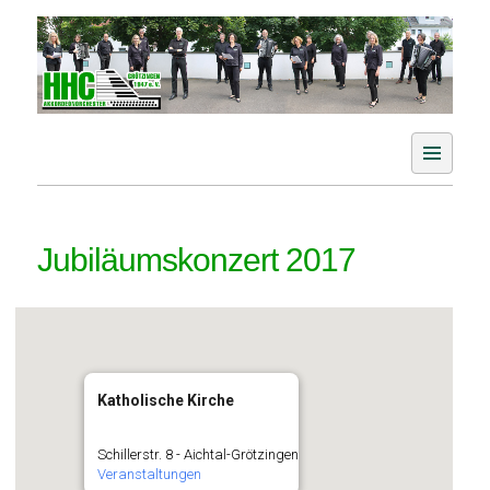
Skip
to
content
Der Akkordeonverein im Aichtal
HHC Akkordeonorchester
Grötzingen e. V.
Jubiläumskonzert 2017
Katholische Kirche
Schillerstr. 8 - Aichtal-Grötzingen
Veranstaltungen