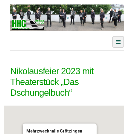
Skip
to
content
Der Akkordeonverein im Aichtal
HHC Akkordeonorchester
Grötzingen e. V.
Nikolausfeier 2023 mit
Theaterstück „Das
Dschungelbuch“
Mehrzweckhalle Grötzingen